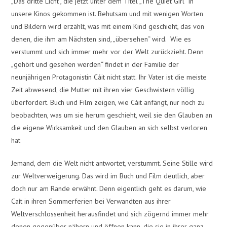
„Das dritte Licht“, die jetzt unter dem Titel „The Quiet Girl“ in
unsere Kinos gekommen ist. Behutsam und mit wenigen Worten
und Bildern wird erzählt, was mit einem Kind geschieht, das von
denen, die ihm am Nächsten sind, „übersehen“ wird. Wie es
verstummt und sich immer mehr vor der Welt zurückzieht. Denn
„gehört und gesehen werden“ findet in der Familie der
neunjährigen Protagonistin Cáit nicht statt. Ihr Vater ist die meiste
Zeit abwesend, die Mutter mit ihren vier Geschwistern völlig
überfordert. Buch und Film zeigen, wie Cáit anfängt, nur noch zu
beobachten, was um sie herum geschieht, weil sie den Glauben an
die eigene Wirksamkeit und den Glauben an sich selbst verloren
hat
Jemand, dem die Welt nicht antwortet, verstummt. Seine Stille wird
zur Weltverweigerung. Das wird im Buch und Film deutlich, aber
doch nur am Rande erwähnt. Denn eigentlich geht es darum, wie
Caít in ihren Sommerferien bei Verwandten aus ihrer
Weltverschlossenheit herausfindet und sich zögernd immer mehr
denen gegenüber nähern und öffnen kann, die sie in ihrer ganz