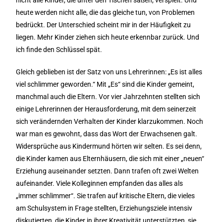
nicht alle Kinder, die unter den Tischen saßen, verspielt. Und
heute werden nicht alle, die das gleiche tun, von Problemen
bedrückt. Der Unterschied scheint mir in der Häufigkeit zu
liegen. Mehr Kinder ziehen sich heute erkennbar zurück. Und
ich finde den Schlüssel spät.
Gleich geblieben ist der Satz von uns Lehrerinnen: „Es ist alles
viel schlimmer geworden.“ Mit „Es“ sind die Kinder gemeint,
manchmal auch die Eltern. Vor vier Jahrzehnten stellten sich
einige Lehrerinnen der Herausforderung, mit dem seinerzeit
sich verändernden Verhalten der Kinder klarzukommen. Noch
war man es gewohnt, dass das Wort der Erwachsenen galt.
Widersprüche aus Kindermund hörten wir selten. Es sei denn,
die Kinder kamen aus Elternhäusern, die sich mit einer „neuen“
Erziehung auseinander setzten. Dann trafen oft zwei Welten
aufeinander. Viele Kolleginnen empfanden das alles als
„immer schlimmer“. Sie trafen auf kritische Eltern, die vieles
am Schulsystem in Frage stellten, Erziehungsziele intensiv
diskutierten, die Kinder in ihrer Kreativität unterstützten, sie