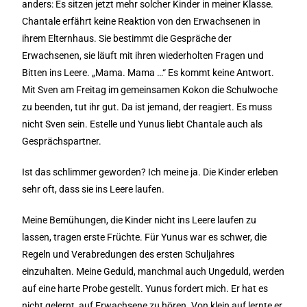
anders: Es sitzen jetzt mehr solcher Kinder in meiner Klasse.
Chantale erfährt keine Reaktion von den Erwachsenen in
ihrem Elternhaus. Sie bestimmt die Gespräche der
Erwachsenen, sie läuft mit ihren wiederholten Fragen und
Bitten ins Leere. „Mama. Mama …“ Es kommt keine Antwort.
Mit Sven am Freitag im gemeinsamen Kokon die Schulwoche
zu beenden, tut ihr gut. Da ist jemand, der reagiert. Es muss
nicht Sven sein. Estelle und Yunus liebt Chantale auch als
Gesprächspartner.
Ist das schlimmer geworden? Ich meine ja. Die Kinder erleben
sehr oft, dass sie ins Leere laufen.
Meine Bemühungen, die Kinder nicht ins Leere laufen zu
lassen, tragen erste Früchte. Für Yunus war es schwer, die
Regeln und Verabredungen des ersten Schuljahres
einzuhalten. Meine Geduld, manchmal auch Ungeduld, werden
auf eine harte Probe gestellt. Yunus fordert mich. Er hat es
nicht gelernt, auf Erwachsene zu hören. Von klein auf lernte er,