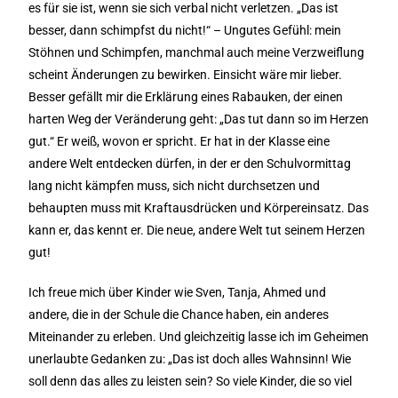
es für sie ist, wenn sie sich verbal nicht verletzen. „Das ist
besser, dann schimpfst du nicht!“ – Ungutes Gefühl: mein
Stöhnen und Schimpfen, manchmal auch meine Verzweiflung
scheint Änderungen zu bewirken. Einsicht wäre mir lieber.
Besser gefällt mir die Erklärung eines Rabauken, der einen
harten Weg der Veränderung geht: „Das tut dann so im Herzen
gut.“ Er weiß, wovon er spricht. Er hat in der Klasse eine
andere Welt entdecken dürfen, in der er den Schulvormittag
lang nicht kämpfen muss, sich nicht durchsetzen und
behaupten muss mit Kraftausdrücken und Körpereinsatz. Das
kann er, das kennt er. Die neue, andere Welt tut seinem Herzen
gut!
Ich freue mich über Kinder wie Sven, Tanja, Ahmed und
andere, die in der Schule die Chance haben, ein anderes
Miteinander zu erleben. Und gleichzeitig lasse ich im Geheimen
unerlaubte Gedanken zu: „Das ist doch alles Wahnsinn! Wie
soll denn das alles zu leisten sein? So viele Kinder, die so viel