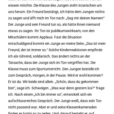
wissen möchte. Die Klasse des Jungen steht inzwischen um
uns herum. Ein Freund bestätigt, ich hätte dem Jungen nichts
zu sagen und äfft mich im Ton nach: „Sag mir deinen Namen!“
Der Junge und sein Freund tun so, als hätte ihnen niemand
etwas zu sagen. Ihr Ton ist publikumswirksam, von den
Mitschülern kommt Applaus. Fast die Situation
entschuldigend kommt ein Junge an meine Seite: „Das ist mein
Freund, der ist immer so.“ Solche Kinderreaktionen empfinde
ich als rührend, solidarisch. Das ändert nichts an der
Tatsache, dass der Junge sich im Ton vergriffen hat. Die
Klasse muss zum Sportunterricht. Den Jungen bestelle ich
zum Gespräch, morgen, in der Pause. Wird er wohl kommen?
Er ist da. Wir beide sind allein. „Schön, dass du gekommen
bist“, sage ich. Schweigen. „Was war denn gestern los?“ frage
ich. Nach einem „Ich bin immer so“, entwickelt sich ein
aufschlussreiches Gespräch. Der Junge weiß, dass sein Ton
nicht passend war. Aber er und seine Klassenkameraden
finden es lustig so zu reden. Und, darauf besteht er, auf