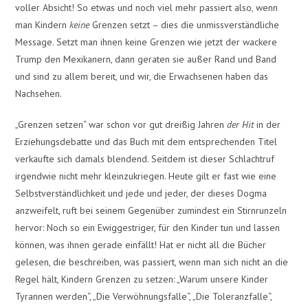
voller Absicht! So etwas und noch viel mehr passiert also, wenn
man Kindern
keine
Grenzen setzt – dies die unmissverständliche
Message. Setzt man ihnen keine Grenzen wie jetzt der wackere
Trump den Mexikanern, dann geraten sie außer Rand und Band
und sind zu allem bereit, und wir, die Erwachsenen haben das
Nachsehen.
„Grenzen setzen“ war schon vor gut dreißig Jahren
der Hit
in der
Erziehungsdebatte und das Buch mit dem entsprechenden Titel
verkaufte sich damals blendend. Seitdem ist dieser Schlachtruf
irgendwie nicht mehr kleinzukriegen. Heute gilt er fast wie eine
Selbstverständlichkeit und jede und jeder, der dieses Dogma
anzweifelt, ruft bei seinem Gegenüber zumindest ein Stirnrunzeln
hervor: Noch so ein Ewiggestriger, für den Kinder tun und lassen
können, was ihnen gerade einfällt! Hat er nicht all die Bücher
gelesen, die beschreiben, was passiert, wenn man sich nicht an die
Regel hält, Kindern Grenzen zu setzen: „Warum unsere Kinder
Tyrannen werden“, „Die Verwöhnungsfalle“, „Die Toleranzfalle“,