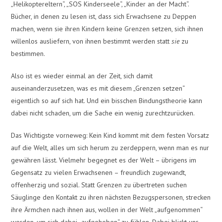
„Helikoptereltern“, „SOS Kinderseele“, „Kinder an der Macht“.
Bücher, in denen zu lesen ist, dass sich Erwachsene zu Deppen
machen, wenn sie ihren Kindern keine Grenzen setzen, sich ihnen
willenlos ausliefern, von ihnen bestimmt werden statt
sie
zu
bestimmen.
Also ist es wieder einmal an der Zeit, sich damit
auseinanderzusetzen, was es mit diesem „Grenzen setzen“
eigentlich so auf sich hat. Und ein bisschen Bindungstheorie kann
dabei nicht schaden, um die Sache ein wenig zurechtzurücken.
Das Wichtigste vorneweg: Kein Kind kommt mit dem festen Vorsatz
auf die Welt, alles um sich herum zu zerdeppern, wenn man es nur
gewähren lässt. Vielmehr begegnet es der Welt – übrigens im
Gegensatz zu vielen Erwachsenen – freundlich zugewandt,
offenherzig und sozial. Statt Grenzen zu übertreten suchen
Säuglinge den Kontakt zu ihren nächsten Bezugspersonen, strecken
ihre Ärmchen nach ihnen aus, wollen in der Welt „aufgenommen“
werden, um sich dabei „aufgehoben“ zu fühlen. Dabei blickt uns