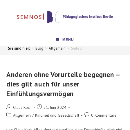
MENÜ
>
Blog
>
Allgemein
>
Seite 3
Anderen ohne Vorurteile begegnen –
dies gilt auch für unser
Einfühlungsvermögen
Claus Koch
21. Juni 2024
Allgemein
/
Kindheit und Gesellschaft
0 Kommentare
von Claus Koch Alles deutet darauf hin, dass Empathiefähigkeit viel