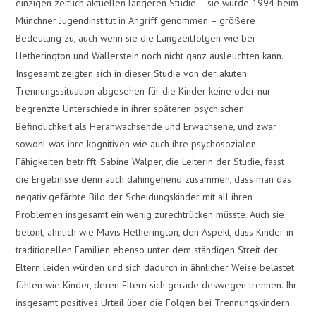
einzigen zeitlich aktuellen längeren Studie – sie wurde 1994 beim
Münchner Jugendinstitut in Angriff genommen – größere
Bedeutung zu, auch wenn sie die Langzeitfolgen wie bei
Hetherington und Wallerstein noch nicht ganz ausleuchten kann.
Insgesamt zeigten sich in dieser Studie von der akuten
Trennungssituation abgesehen für die Kinder keine oder nur
begrenzte Unterschiede in ihrer späteren psychischen
Befindlichkeit als Heranwachsende und Erwachsene, und zwar
sowohl was ihre kognitiven wie auch ihre psychosozialen
Fähigkeiten betrifft. Sabine Walper, die Leiterin der Studie, fasst
die Ergebnisse denn auch dahingehend zusammen, dass man das
negativ gefärbte Bild der Scheidungskinder mit all ihren
Problemen insgesamt ein wenig zurechtrücken müsste. Auch sie
betont, ähnlich wie Mavis Hetherington, den Aspekt, dass Kinder in
traditionellen Familien ebenso unter dem ständigen Streit der
Eltern leiden würden und sich dadurch in ähnlicher Weise belastet
fühlen wie Kinder, deren Eltern sich gerade deswegen trennen. Ihr
insgesamt positives Urteil über die Folgen bei Trennungskindern