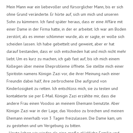
Mein Mann war ein liebevoller und fürsorglicher Mann, bis er sich
ohne Grund veränderte. Er hörte auf, sich um mich und unseren
Sohn zu kümmern. Ich fand später heraus, dass er eine Affäre mit
einer Dame in der Firma hatte, in der er arbeitet. Ich war am Boden
zerstört, als es immer schlimmer wurde, als er sagte, er wolle sich
scheiden lassen. Ich habe gebettelt und geweint, aber er hat
darauf bestanden, dass er sich entschieden hat und mich nicht mehr
liebt. Um es kurz zu machen, ich gab fast auf, bis ich mich einem
Kollegen über meine Eheprobleme öffnete. Sie stellte mich einer
Spiritistin namens Königin Zazi vor, die ihrer Meinung nach einer
Freundin dabei half, ihre zerbrochene Ehe aufgrund von
Kinderlosigkeit zu retten. Ich entschloss mich, sie zu testen und
kontaktierte sie per E-Mail. Königin Zazi erzählte mir, dass die
andere Frau einen Voodoo an meinem Ehemann benutzte. Aber
Königin Zazi war in der Lage, das Voodoo zu brechen und meinen
Ehemann innerhalb von 3 Tagen freizulassen. Die Dame kam, um
zu gestehen und um Vergebung zu bitten.
Heute leben wir wieder als eine große glückliche Familie und