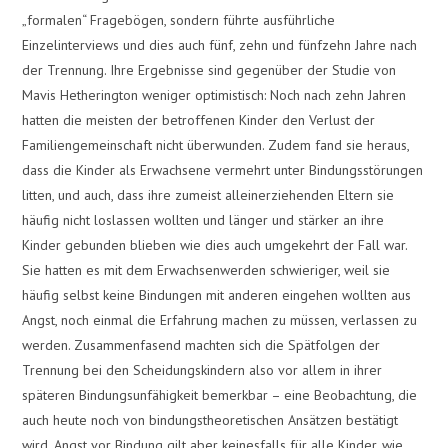
„formalen“ Fragebögen, sondern führte ausführliche
Einzelinterviews und dies auch fünf, zehn und fünfzehn Jahre nach
der Trennung. Ihre Ergebnisse sind gegenüber der Studie von
Mavis Hetherington weniger optimistisch: Noch nach zehn Jahren
hatten die meisten der betroffenen Kinder den Verlust der
Familiengemeinschaft nicht überwunden. Zudem fand sie heraus,
dass die Kinder als Erwachsene vermehrt unter Bindungsstörungen
litten, und auch, dass ihre zumeist alleinerziehenden Eltern sie
häufig nicht loslassen wollten und länger und stärker an ihre
Kinder gebunden blieben wie dies auch umgekehrt der Fall war.
Sie hatten es mit dem Erwachsenwerden schwieriger, weil sie
häufig selbst keine Bindungen mit anderen eingehen wollten aus
Angst, noch einmal die Erfahrung machen zu müssen, verlassen zu
werden. Zusammenfasend machten sich die Spätfolgen der
Trennung bei den Scheidungskindern also vor allem in ihrer
späteren Bindungsunfähigkeit bemerkbar – eine Beobachtung, die
auch heute noch von bindungstheoretischen Ansätzen bestätigt
wird. Angst vor Bindung gilt aber keinesfalls für alle Kinder, wie