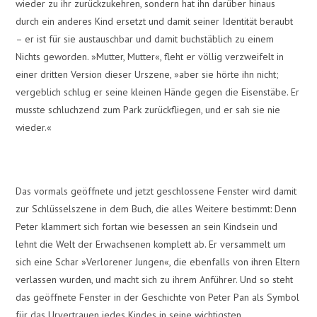
wieder zu ihr zurückzukehren, sondern hat ihn darüber hinaus
durch ein anderes Kind ersetzt und damit seiner Identität beraubt
– er ist für sie austauschbar und damit buchstäblich zu einem
Nichts geworden. »Mutter, Mutter«, fleht er völlig verzweifelt in
einer dritten Version dieser Urszene, »aber sie hörte ihn nicht;
vergeblich schlug er seine kleinen Hände gegen die Eisenstäbe. Er
musste schluchzend zum Park zurückfliegen, und er sah sie nie
wieder.«
Das vormals geöffnete und jetzt geschlossene Fenster wird damit
zur Schlüsselszene in dem Buch, die alles Weitere bestimmt: Denn
Peter klammert sich fortan wie besessen an sein Kindsein und
lehnt die Welt der Erwachsenen komplett ab. Er versammelt um
sich eine Schar »Verlorener Jungen«, die ebenfalls von ihren Eltern
verlassen wurden, und macht sich zu ihrem Anführer. Und so steht
das geöffnete Fenster in der Geschichte von Peter Pan als Symbol
für das Urvertrauen jedes Kindes in seine wichtigsten