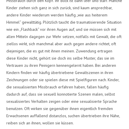
Missbrauch durch den Kopf. Ihr Blick ist dann leer und starr. Manche
Kinder ziehen sich ganz in sich zurück, sind kaum ansprechbar,
andere Kinder wiederum werden häufig „wie aus heiterem
Himmel“ gewalttätig. Plötzlich taucht die traumatisierende Situation
wie ein „Flashback“ vor ihren Augen auf, und sie müssen sich mit
allen Mitteln dagegen zur Wehr setzen, notfalls mit Gewalt, die oft
ziellos wirkt, sich manchmal aber auch gegen andere richtet, oft
diejenigen, die es gut mit ihnen meinen. Zuwendung ertragen
diese Kinder nicht, gehört sie doch ins selbe Muster, das sie im
Vertrauen zu ihren Peinigern kennengelernt haben. Bei anderen
Kindern finden wir häufig übertriebene Gewaltszenen in ihren
Zeichnungen oder sie spielen diese mit Spielfiguren nach. Kinder,
die sexualisierten Missbrauch erfahren haben, fallen häufig
dadurch auf, dass sie sexuell konnotierte Szenen malen, selbst
sexualisiertes Verhalten zeigen oder eine sexualisierte Sprache
benutzen. Oft wirken sie gegenüber ihnen eigentlich fremden
Erwachsenen auffallend distanzlos, suchen übertrieben ihre Nähe,
reiben sich an ihnen, wollen sie küssen.